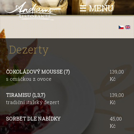
Skočiť
☰ MENU
na
hlavný
obsah
Nachádzate sa tu
Dezerty
ČOKOLÁDOVÝ MOUSSE (7)
139,00
s omáčkou z ovoce
Kč
TIRAMISU (1,3,7)
139,00
tradiční italský dezert
Kč
SORBET DLE NABÍDKY
45,00
Kč