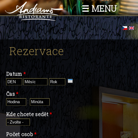
Skočiť
☰ MENU
na
hlavný
obsah
Nachádzate sa tu
Rezervace
Datum
*
Den
Měsíc
Rok
Čas
*
Hodina
:
Minúta
Kde chcete sedět
*
Počet osob
*