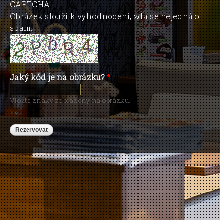
CAPTCHA
Obrázek slouží k vyhodnocení, zda se nejedná o
spam.
Jaký kód je na obrázku?
*
Vložte znaky zobrazeny na obrázku.