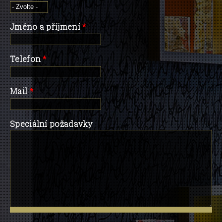
Jméno a příjmení
*
Telefon
*
Mail
*
Speciální požadavky